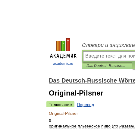
Словари и энциклоп
academic.ru
Das Deutsch-Russische Wörterbuch des Biers
Das Deutsch-Russische Wörte
Original-Pilsner
Толкование
Перевод
Original
-
Pilsner
n
оригинальное
пльзенское
пиво
(
по
назван