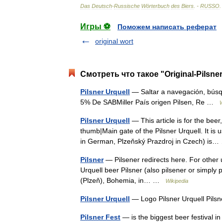
Das
Deutsch
-
Russische
Wörterbuch
des
Biers
. -
RUSSO
Игры ⚽
Поможем написать реферат
original wort
Смотреть что такое "Original-Pilsne
Pilsner Urquell
— Saltar a navegación, búsqu
5% De SABMiller País origen Pilsen, Re …
Pilsner Urquell
— This article is for the beer
thumb|Main gate of the Pilsner Urquell. It is u
in German, Plzeňský Prazdroj in Czech) i
Pilsner
— Pilsener redirects here. For other u
Urquell beer Pilsner (also pilsener or simply pi
(Plzeň), Bohemia, in… …
Wikipedia
Pilsner Urquell
— Logo Pilsner Urquell Pilsn
Pilsner Fest
— is the biggest beer festival i