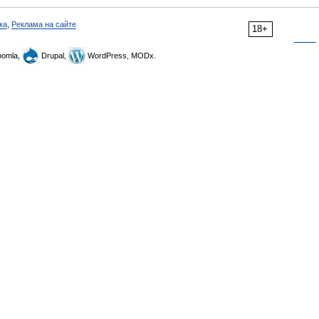
ка
,
Реклама на сайте
18+
omla,
Drupal,
WordPress, MODx.