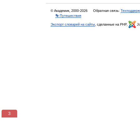
© Академик, 2000-2026
Обратная связь:
Техподдерж
👣 Путешествия
Экспорт словарей на сайты
, сделанные на PHP,
Jo
3