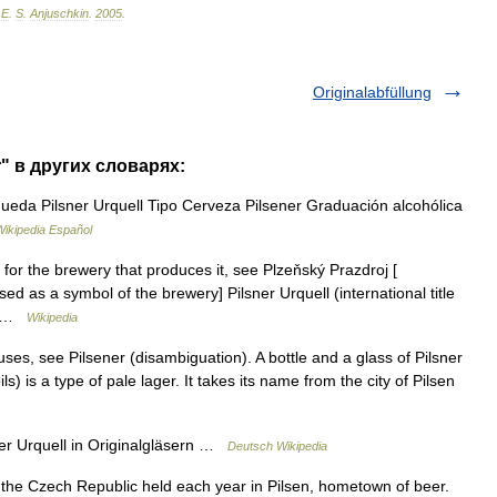
.
E
.
S
.
Anjuschkin
.
2005
.
Originalabfüllung
r" в других словарях:
eda Pilsner Urquell Tipo Cerveza Pilsener Graduación alcohólica
Wikipedia Español
, for the brewery that produces it, see Plzeňský Prazdroj [
sed as a symbol of the brewery] Pilsner Urquell (international title
s… …
Wikipedia
ses, see Pilsener (disambiguation). A bottle and a glass of Pilsner
ls) is a type of pale lager. It takes its name from the city of Pilsen
er Urquell in Originalgläsern …
Deutsch Wikipedia
n the Czech Republic held each year in Pilsen, hometown of beer.