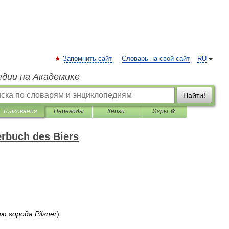
Запомнить сайт
Словарь на свой сайт
RU
едии на Академике
Найти!
Толкования
Переводы
Книги
Игры ⚽
rbuch des Biers
ию
города
Pilsner
)